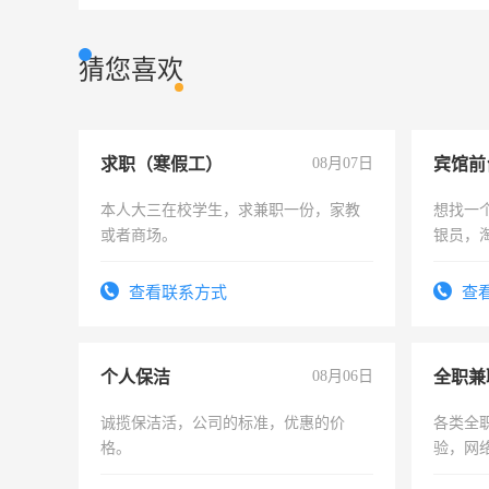
猜您喜欢
求职（寒假工）
08月07日
本人大三在校学生，求兼职一份，家教
想找一
或者商场。
银员，
工，麻
号同微
查看联系方式
查
个人保洁
08月06日
全职兼
诚揽保洁活，公司的标准，优惠的价
各类全
格。
验，网
队长，