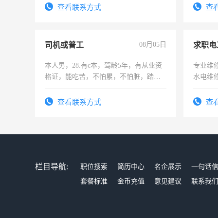
有高低
查看联系方式
查
司机或普工
08月05日
求职电
本人男，28.有c本，驾龄5年，有从业资
专业维
格证，能吃苦，不怕累，不怕脏，踏
水电维
实，需求稳定工作一份，保险不干
查看联系方式
查
栏目导航:
职位搜索
简历中心
名企展示
一句话
套餐标准
金币充值
意见建议
联系我