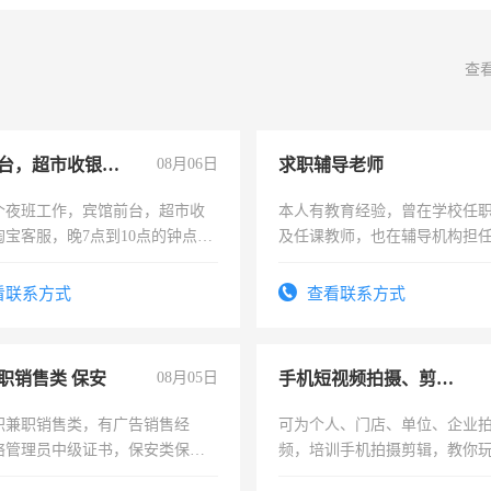
查
宾馆前台，超市收银员，淘宝客服
08月06日
求职辅导老师
个夜班工作，宾馆前台，超市收
本人有教育经验，曾在学校任
淘宝客服，晚7点到10点的钟点
及任课教师，也在辅导机构担
烦看到的老板加我微信聊，手机
师，求周一至周五辅导老师的
信
看联系方式
查看联系方式
职销售类 保安
08月05日
手机短视频拍摄、剪辑、抖音快手
职兼职销售类，有广告销售经
可为个人、门店、单位、企业
络管理员中级证书，保安类保安
频，培训手机拍摄剪辑，教你
形象岗或幼儿园保安，维修水电
可为个人、门店、单位、企业