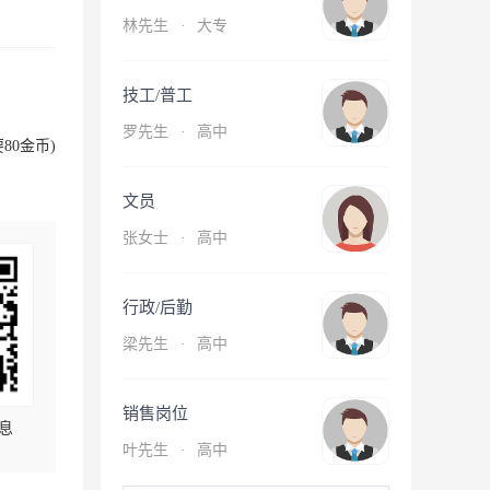
林先生
·
大专
技工/普工
罗先生
·
高中
80金币)
文员
张女士
·
高中
行政/后勤
梁先生
·
高中
销售岗位
息
叶先生
·
高中