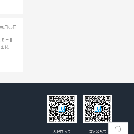
玩转抖
你也可以
08月05日
人多年非
、图纸制
诚合作，
客服微信号
微信公众号