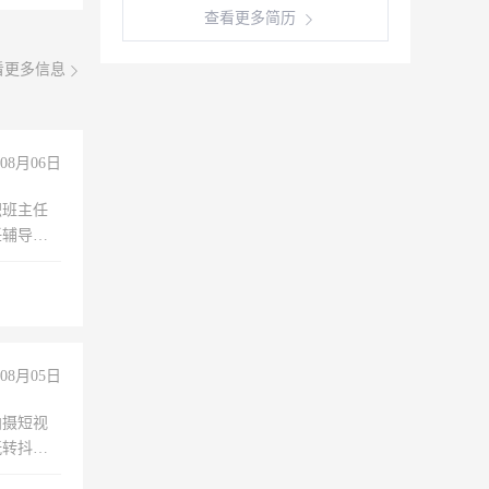
查看更多简历
看更多信息
08月06日
职班主任
任辅导教
工作
08月05日
拍摄短视
玩转抖音
拍摄短视