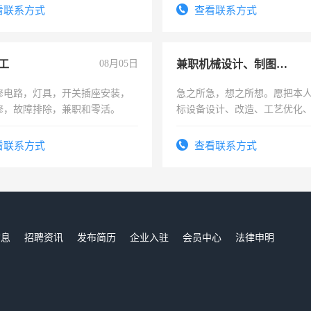
压电工证和十几年工作经验
频，培训手机拍摄剪辑，教你
看联系方式
查看联系方式
音！你也可以成为拍摄达人！
成为拍摄达人！
工
08月05日
兼职机械设计、制图、设备改造
修电路，灯具，开关插座安装，
急之所急，想之所想。愿把本
修，故障排除，兼职和零活。
标设备设计、改造、工艺优化
作和分解的经验与您分享。 真
结识有识之士，共享未来。
看联系方式
查看联系方式
信息
招聘资讯
发布简历
企业入驻
会员中心
法律申明
们