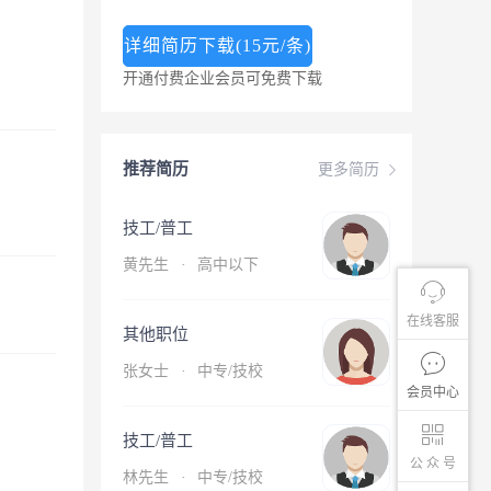
详细简历下载(15元/条)
开通付费企业会员可免费下载
推荐简历
更多简历
技工/普工
黄先生
·
高中以下
在线客服
其他职位
张女士
·
中专/技校
会员中心
技工/普工
公 众 号
林先生
·
中专/技校