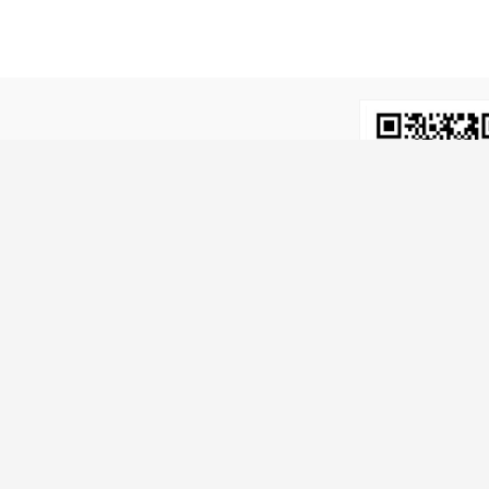
微友务必谨慎！
denmark.cn上看到该简历的！
。
我要举报>>>
关注获取更多信