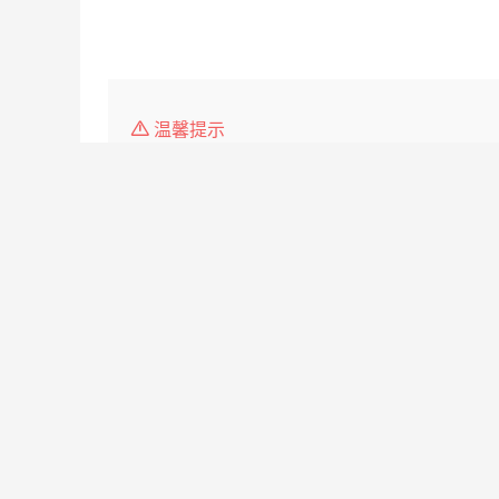
温馨提示
1、本平台仅供信息发布，不会收取押金、保证金，请
2、请告知求职者，是在
高要人才网
www.study-in-
3.如遇无效简历，请点击投诉，我们会第一时间 处理