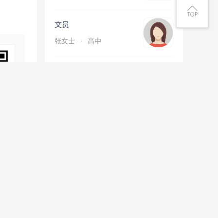
文员
张女士
·
高中
技工/普工
罗先生
·
高中
查看更多简历
息
微信扫一扫找工作